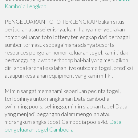
Kamboja Lengkap
PENGELUARAN TOTO TERLENGKAP bukan situs
perjudian atau sejenisnya, kami hanya menyediakan
nomor keluaran toto lottery terlengkap dari berbagai
sumber termasuk sebagaimana adanya beserta
resources pengolah nomor keluaran togel, kami tidak
bertanggung jawab terhadap hal-hal yang merugikan
diri anda karena kesalahan live outcome togel, prediksi
ataupun kesalahan equipment yang kami miliki.
Mimin sangat memahami keperluan pecinta togel,
terlebihnya untuk rangkuman Data cambodia
swimming pools. sehingga, mimin siapkan tabel Data
yang menjadi pegangan dalam mengolah atau
merangkum angka tepat Cambodia pools 4d.
Data
pengeluaran togel Cambodia