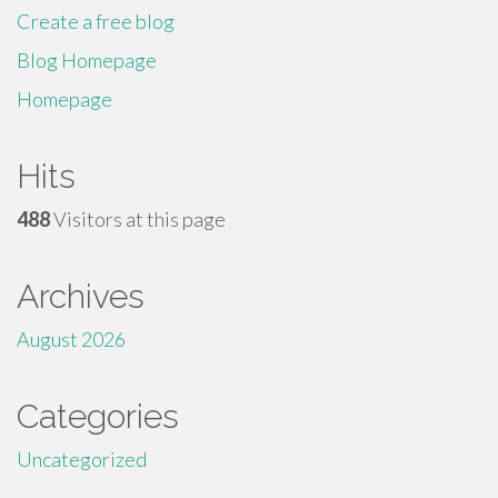
Create a free blog
Blog Homepage
Homepage
Hits
488
Visitors at this page
Archives
August 2026
Categories
Uncategorized