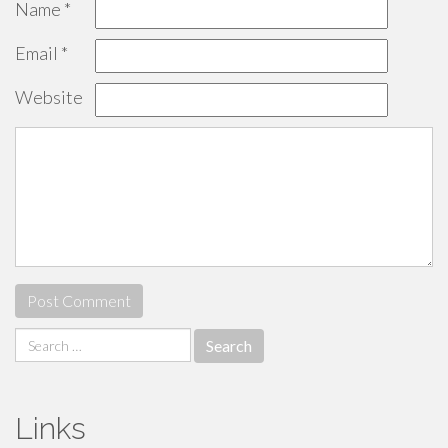
Name
*
Email
*
Website
Search
for:
Links